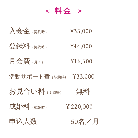
＜
料 金
＞
入会金
¥33,000
（契約時）
登録料
¥
44
,
0
00
（契約時）
月会費
¥1
6
,
5
00
（月々）
¥
33,000
活動サポート費
（
契約時
)
お見合い料
無料
（１回毎）
成婚料
¥ 220,000
（成婚時）
申込人数
5
0名／月